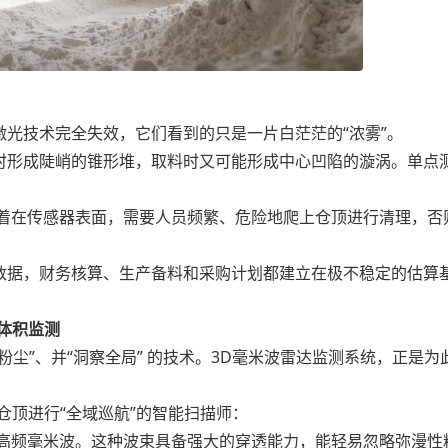
光技术完全失效，它们看到的只是一片白茫茫的“浓雾”。
时形成陡峭的锥形堆，取料时又可能形成中心凹陷的漩涡。单点
着在传感器表面，需要人员频繁、危险地爬上仓顶进行清理，否
数据，财务核算、生产备料和采购计划都建立在极不稳定的估算
体积监测
”、并“洞察全局” 的技术。3D毫米波雷达监测系统，正是为
仓顶进行“全域巡航”的智能扫描师：
高频毫米波。这种波束具备强大的穿透能力，能轻易忽略弥漫性