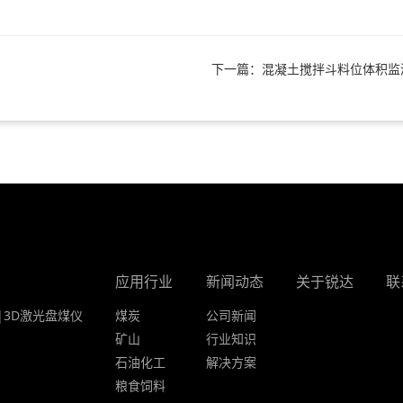
下一篇：混凝土搅拌斗料位体积监
应用行业
新闻动态
关于锐达
联
|3D激光盘煤仪
煤炭
公司新闻
矿山
行业知识
石油化工
解决方案
粮食饲料