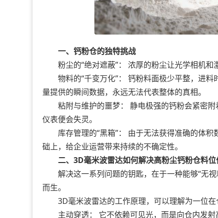
一、钙粉仓的独特挑战
粉尘的“绝对遮蔽”： 浓厚的粉尘让光学相机和激
物料的“千变万化”： 钙粉料面极少平整，进料
量提供的瞬间数据，永远无法代表整体的真相。
粘附与维护的噩梦： 静电极强的钙粉会紧密附
仪表便会失灵。
库存管理的“黑箱”： 由于无法获得准确的体积
础上，给企业运营带来持续的不确定性。
二、
3D毫米波雷达
如何解决高粉尘钙粉仓料位
解决这一系列问题的钥匙，在于一种能够“无视粉尘
而生。
3D毫米波雷达
的工作原理，可以理解为一位在
主动穿透： 它不依赖可见光，而是向仓内发射