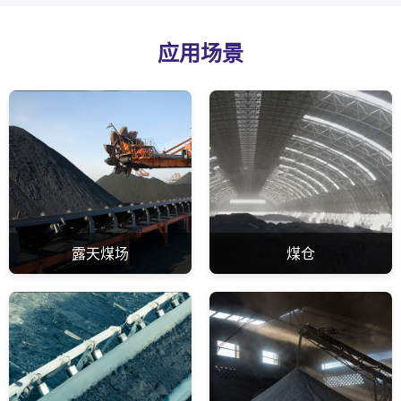
应用场景
露天煤场
煤仓