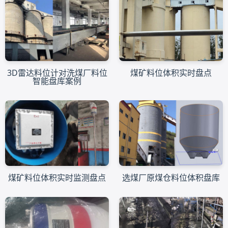
3D雷达料位计对洗煤厂料位
煤矿料位体积实时盘点
智能盘库案例
煤矿料位体积实时监测盘点
选煤厂原煤仓料位体积盘库