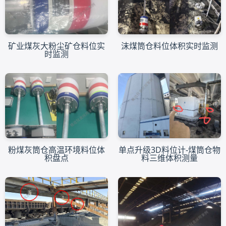
矿业煤灰大粉尘矿仓料位实
沫煤筒仓料位体积实时监测
时监测
粉煤灰筒仓高温环境料位体
单点升级3D料位计-煤筒仓物
积盘点
料三维体积测量