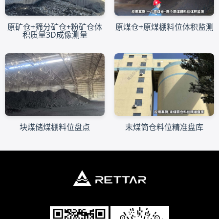
原矿仓+筛分矿仓+粉矿仓体
原煤仓+原煤棚料位体积监测
积质量3D成像测量
块煤储煤棚料位盘点
末煤筒仓料位精准盘库