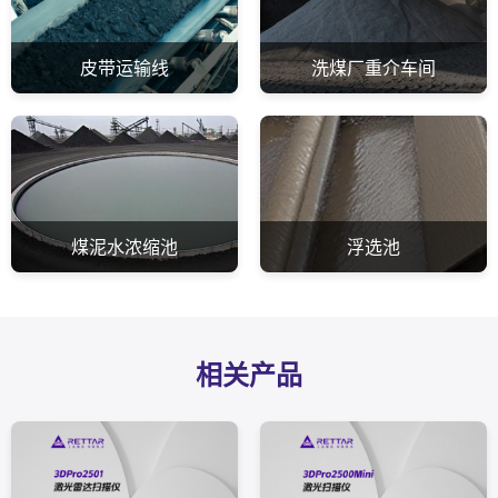
皮带运输线
洗煤厂重介车间
煤泥水浓缩池
浮选池
相关产品