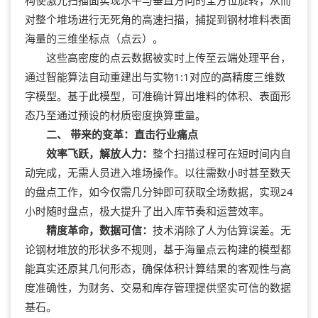
对整个堆场进行无死角的高速扫描，捕捉到钢材堆料表面
海量的三维坐标点（点云）。
这些高密度的点云数据被实时上传至云端处理平台，
通过智能算法自动重建出与实物1:1对应的高精度三维数
字模型。基于此模型，可准确计算出堆料的体积、表面形
态乃至通过预设的材质密度换算重量。
二、 带来的变革：直击行业痛点
效率飞跃，解放人力：
整个扫描过程可在短时间内自
动完成，无需人员进入堆场操作。以往需数小时甚至数天
的盘点工作，如今仅需几分钟即可获取全场数据，实现24
小时随时盘点，极大提升了出入库节奏和运营效率。
精度革命，数据可信：
技术消除了人为估算误差。无
论钢材堆放的形状多不规则，基于海量点云构建的模型都
能真实还原其几何形态，确保体积计算结果的客观性与高
度准确性，为财务、交易和库存管理提供坚实可信的数据
基石。