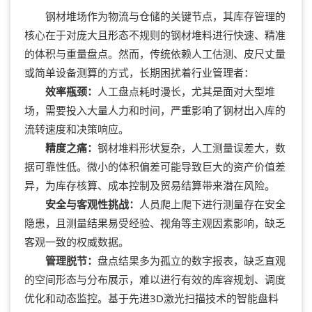
钢材堆场作为物流与仓储的关键节点，其库存管理的
核心在于对庞大且形态不规则的钢材堆料进行快速、精准
的体积与重量盘点。然而，传统依赖人工估测、皮尺丈量
或简单设备测算的方式，长期困扰着行业管理者：
效率瓶颈：
人工盘点耗时漫长，尤其是面对大型堆
场，需要投入大量人力和时间，严重影响了钢材出入库的
流转速度和决策响应。
精度之痛：
钢材堆料形状复杂，人工测量误差大，数
据可靠性低。微小的体积偏差可能导致巨大的资产价值差
异，为库存核算、成本控制及贸易结算带来潜在风险。
安全与客观性挑战：
人员爬上爬下进行测量存在安全
隐患，且测量结果易受经验、视角等主观因素影响，缺乏
客观一致的权威数据。
管理脱节：
盘点结果多为孤立的数字报表，缺乏直观
的空间形态与分布展示，难以进行有效的库容规划、调度
优化和动态监控。基于先进3D激光扫描技术的智能盘料