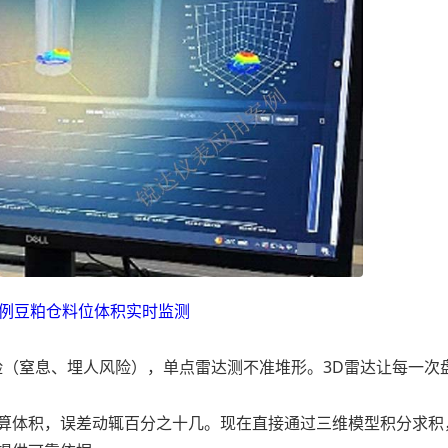
例豆粕仓料位体积实时监测
（窒息、埋人风险），单点雷达测不准堆形。3D雷达让每一次
算体积，误差动辄百分之十几。现在直接通过三维模型积分求积