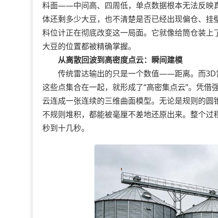
料面——中间高、四周低，单点数据根本无法反映
体还剩多少大豆，也不清楚是否已经出现偏仓、挂
料位计正在彻底改变这一局面。它就像给筒仓装上了
大豆的位置都被精确掌握。
从离散回波到高密度点云：瞬间建模
传统雷达输出的只是一个数值——距离。而3D雷
这些点集合在一起，就形成了“高密集点云”。凭借
云连成一张连续的三维曲面模型。无论是规则的圆
不规则堆积，都能被毫厘不差地还原出来。整个过程
秒到十几秒。