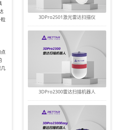
具
达
3DPro2501激光雷达扫描仪
一粒
。
的点
的
需几
3DPro2300雷达扫描机器人