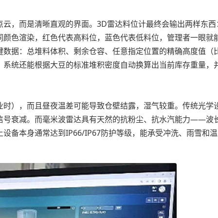
云，而是清晰直观的界面。3D雷达料位计最终会输出两样东西
同颜色渲染，红色代表高料位，蓝色代表低料位，管理者一眼就
键数据：总堆料体积、剩余仓容、任意指定位置的精确高度值（
。系统还能根据大豆的标准堆积密度自动换算出当前库存重量，
时），而且昼夜温差可能导致仓壁结露，湿气较重。传统光学
信号衰减。而毫米波雷达具有天然的抗粉尘、抗水汽能力——波
备本身通常达到IP66/IP67防护等级，能承受冲洗、雨雪和