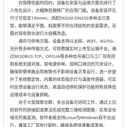
在保障性能的同时，设备在安装与运维方面也进行了
人性化设计，大幅降低钢铁厂的应用门槛。设备安装开孔
尺寸可低至190mm，适配DN200-DN350多种法兰类
型，能够满足平面、斜面等不同仓顶结构的安装需求，无
需对现有筒仓进行大规模改造。
通讯与供电方面，设备支持以太网、WIFI、4G/5G、
光纤等多种传输方式，可将数据实时上传至云端平台，通
过MODBUS TCP、OPCUA等多种信号接口与工厂现有控
制系统无缝对接。双电源供电、双网口通讯的冗余设计，
确保即便单路出现故障也不影响设备正常运行，进一步提
升了系统稳定性。内置的状态指示灯与温度传感器，可实
时反馈设备运行状态，高温自动停机保护功能则有效降低
运维成本与设备损耗。
对于大型煤筒仓群，多台设备可协同工作，通过上位
机软件的拼接配准算法形成完整三维检测图像，实现全仓
域无死角监测。软件系统支持Linux与Windows双平台运
行，兼容工厂现有IT架构，确保系统快速集成落地。