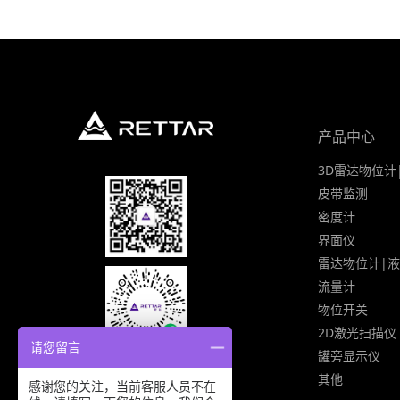
产品中心
3D雷达物位计
皮带监测
密度计
界面仪
雷达物位计|
流量计
物位开关
2D激光扫描仪
请您留言
罐旁显示仪
其他
感谢您的关注，当前客服人员不在