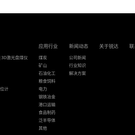
应用行业
新闻动态
关于锐达
联
|3D激光盘煤仪
煤炭
公司新闻
矿山
行业知识
石油化工
解决方案
粮食饲料
液位计
电力
钢铁冶金
港口运输
食品制药
泛半导体
其他