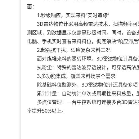
面：
1.秒级响应，实现来料“实时追踪”
3D雷达物位计采用高频雷达技术，扫描频率可
测区域，到数据显示仅需毫秒级时间。同时，设备
电脑、手机实时查看来料料位，彻底解决“响应滞后
2.超强抗干扰，适应复杂来料工况
面对煤堆来料的恶劣环境，3D雷达物位计具备三
抗粉尘：特殊的雷达波穿透设计，可穿透高浓度
3.多功能集成，覆盖来料场景全需求
除基础料位监测外，3D雷达物位计还具备多项
累计计量：自动统计单次或周期性来料总量，生成
多点位管理：一台中控系统可连接多台3D雷达
率提升50%以上。