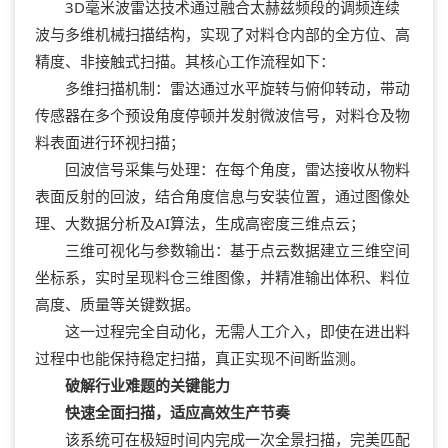
3D毫米波雷达技术通过融合太赫兹频段的调频连续
波与多维机械扫描结构，实现了对料仓内部的全方位、高
精度、非接触式扫描。其核心工作流程如下：
多维扫描机制：雷达通过水平旋转与俯仰转动，带动
传感器在多个预设角度停顿并发射微波信号，对料仓及物
料表面进行环视扫描；
回波信号采集与处理：在每个角度，雷达接收从物料
表面反射的回波，结合角度信息与安装位置，通过图像处
理、大数据分析及AI算法，生成高密度三维点云；
三维可视化与参数输出：基于点云数据建立三维空间
坐标系，实时呈现料仓三维图像，并精准输出体积、料位
高度、质量等关键数据。
这一过程完全自动化，无需人工介入，即使在进出料
过程中也能保持稳定扫描，真正实现不间断监测。
破解行业难题的关键能力
快速全面扫描，适应高效生产节奏
该系统可在极短时间内完成一次全景扫描，完美匹配