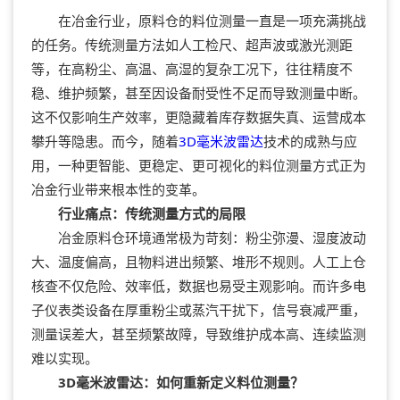
在冶金行业，原料仓的料位测量一直是一项充满挑战
的任务。传统测量方法如人工检尺、超声波或激光测距
等，在高粉尘、高温、高湿的复杂工况下，往往精度不
稳、维护频繁，甚至因设备耐受性不足而导致测量中断。
这不仅影响生产效率，更隐藏着库存数据失真、运营成本
攀升等隐患。而今，随着
3D毫米波雷达
技术的成熟与应
用，一种更智能、更稳定、更可视化的料位测量方式正为
冶金行业带来根本性的变革。
行业痛点：传统测量方式的局限
冶金原料仓环境通常极为苛刻：粉尘弥漫、湿度波动
大、温度偏高，且物料进出频繁、堆形不规则。人工上仓
核查不仅危险、效率低，数据也易受主观影响。而许多电
子仪表类设备在厚重粉尘或蒸汽干扰下，信号衰减严重，
测量误差大，甚至频繁故障，导致维护成本高、连续监测
难以实现。
3D毫米波雷达：如何重新定义料位测量？