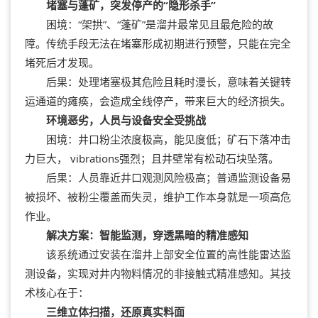
堵塞与蓬矿，突发停产的“隐形杀手”
困境：“架拱”、“蓬矿”是溜井最常见且最危险的故
障。传统手段无法在堵塞形成初期进行预警，只能在完全
堵死后才发现。
后果：处理堵塞极其危险且耗时漫长，意味着关键转
运通道的瘫痪，会造成全线停产，带来巨大的经济损失。
环境恶劣，人员与设备安全受挑战
困境：井口粉尘浓度极高，能见度低；矿石下落冲击
力巨大， vibrations强烈；且井壁常有松动石块坠落。
后果：人员靠近井口观测风险极高；普通监测设备易
被损坏、被粉尘覆盖而失灵，维护工作本身就是一项高危
作业。
解决方案：智能监测，穿透黑暗的精准感知
该系统通过安装在溜井上部安全位置的高性能雷达监
测设备，实现对井内物料情况的非接触式精准感知。其技
术核心在于：
三维立体扫描，还原真实料面