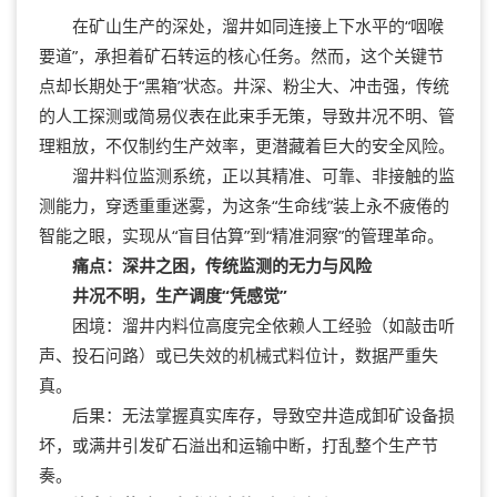
在矿山生产的深处，溜井如同连接上下水平的“咽喉
要道”，承担着矿石转运的核心任务。然而，这个关键节
点却长期处于“黑箱”状态。井深、粉尘大、冲击强，传统
的人工探测或简易仪表在此束手无策，导致井况不明、管
理粗放，不仅制约生产效率，更潜藏着巨大的安全风险。
溜井料位监测系统，正以其精准、可靠、非接触的监
测能力，穿透重重迷雾，为这条“生命线”装上永不疲倦的
智能之眼，实现从“盲目估算”到“精准洞察”的管理革命。
痛点：深井之困，传统监测的无力与风险
井况不明，生产调度“凭感觉”
困境：溜井内料位高度完全依赖人工经验（如敲击听
声、投石问路）或已失效的机械式料位计，数据严重失
真。
后果：无法掌握真实库存，导致空井造成卸矿设备损
坏，或满井引发矿石溢出和运输中断，打乱整个生产节
奏。