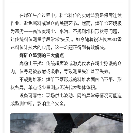
在煤矿生产过程中，料仓料位的实时监测是保障连续
作业、避免断料或溢仓的关键环节。然而，煤矿仓环境极
为恶劣——高浓度粉尘、水汽、不规则堆料形状等问题，
让传统料位测量手段常常“失灵”。如今随着锐达仪表3D雷
达料位计技术的应用，这一难题正得到有效解决。
煤矿仓监测的三大痛点
高粉尘干扰：传统超声波或激光仪表在粉尘弥漫的仓
内，信号易被散射或吸收，导致测量失准甚至失效。
不规则堆积：煤矿下落形成的料堆表面凹凸不平、形
状各异，单点或少量测点无法代表整体体积。
设备可靠性：现场供电波动、网络异常等情况可能造
成监测中断，影响生产安全。