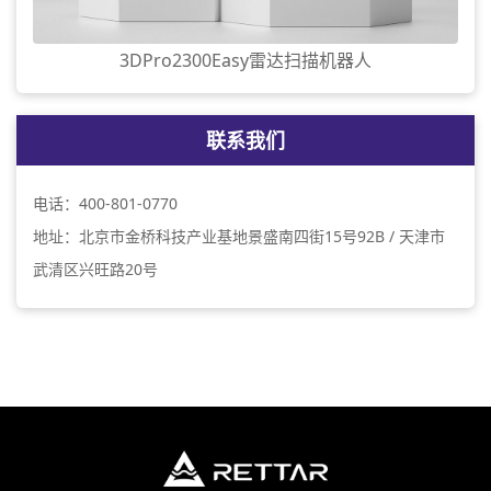
3DPro2300Easy雷达扫描机器人
联系我们
电话：400-801-0770
地址：北京市金桥科技产业基地景盛南四街15号92B / 天津市
武清区兴旺路20号