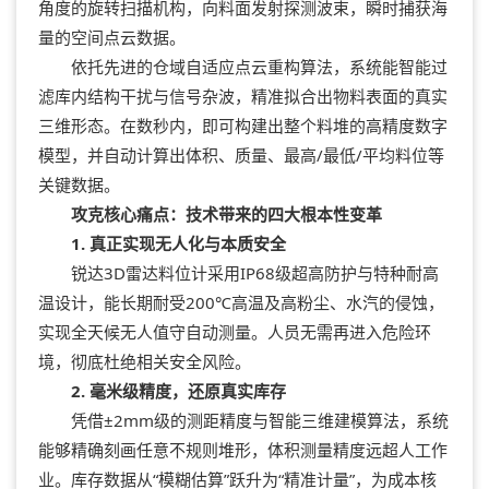
角度的旋转扫描机构，向料面发射探测波束，瞬时捕获海
量的空间点云数据。
依托先进的仓域自适应点云重构算法，系统能智能过
滤库内结构干扰与信号杂波，精准拟合出物料表面的真实
三维形态。在数秒内，即可构建出整个料堆的高精度数字
模型，并自动计算出体积、质量、最高/最低/平均料位等
关键数据。
攻克核心痛点：技术带来的四大根本性变革
1. 真正实现无人化与本质安全
锐达3D雷达料位计采用IP68级超高防护与特种耐高
温设计，能长期耐受200℃高温及高粉尘、水汽的侵蚀，
实现全天候无人值守自动测量。人员无需再进入危险环
境，彻底杜绝相关安全风险。
2. 毫米级精度，还原真实库存
凭借±2mm级的测距精度与智能三维建模算法，系统
能够精确刻画任意不规则堆形，体积测量精度远超人工作
业。库存数据从“模糊估算”跃升为“精准计量”，为成本核