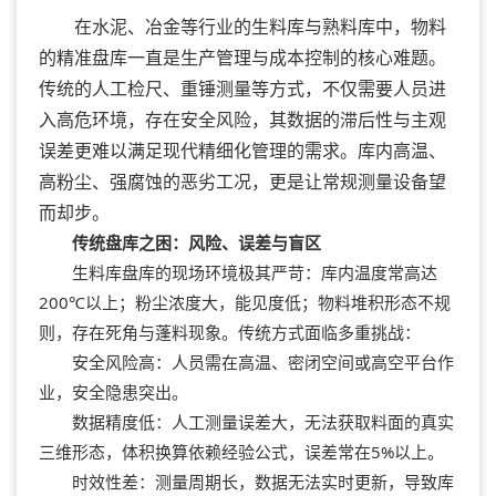
在水泥、冶金等行业的生料库与熟料库中，物料
的精准盘库一直是生产管理与成本控制的核心难题。
传统的人工检尺、重锤测量等方式，不仅需要人员进
入高危环境，存在安全风险，其数据的滞后性与主观
误差更难以满足现代精细化管理的需求。库内高温、
高粉尘、强腐蚀的恶劣工况，更是让常规测量设备望
而却步。
传统盘库之困：风险、误差与盲区
生料库盘库的现场环境极其严苛：库内温度常高达
200℃以上；粉尘浓度大，能见度低；物料堆积形态不规
则，存在死角与蓬料现象。传统方式面临多重挑战：
安全风险高：人员需在高温、密闭空间或高空平台作
业，安全隐患突出。
数据精度低：人工测量误差大，无法获取料面的真实
三维形态，体积换算依赖经验公式，误差常在5%以上。
时效性差：测量周期长，数据无法实时更新，导致库