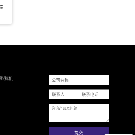
库
系我们
提交