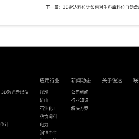
下一篇：3D雷达料位计如何对生料库料位自动盘
应用行业
新闻动态
关于锐达
联
|3D激光盘煤仪
煤炭
公司新闻
矿山
行业知识
石油化工
解决方案
粮食饲料
液位计
电力
钢铁冶金