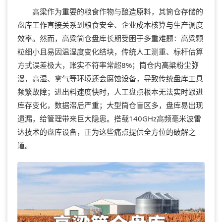
高粱作为重要的粮食作物与酿造原料，其筒仓存储的
盘库工作直接关系到粮食安全、企业成本核算与生产调度
效率。然而，高粱筒仓盘库长期受困于多重难题：高粱颗
粒细小且易因温湿度变化结块，传统人工测重、标杆估算
方式误差极大，账实不符率常超8%；筒仓内高粱粉尘弥
漫，高湿、雾气等环境还会腐蚀设备，导致传统盘库工具
频繁故障；进出料速度快时，人工盘点根本无法实时跟进
库存变化，数据滞后严重；大型筒仓盲区多，盘库易出现
遗漏，给管理带来巨大隐患。搭载140GHz高频毫米波雷
达技术的盘库设备，正为这些痛点提供全方位的破解之
道。