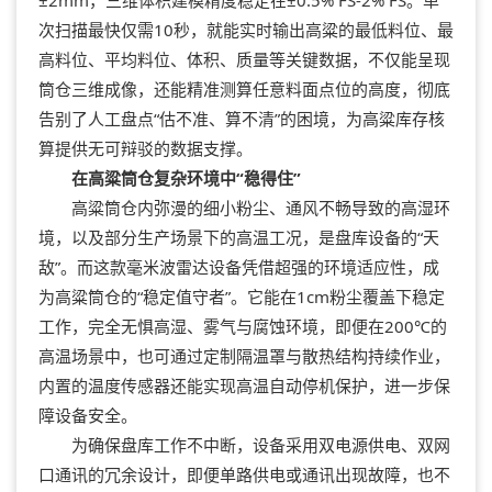
次扫描最快仅需10秒，就能实时输出高粱的最低料位、最
高料位、平均料位、体积、质量等关键数据，不仅能呈现
筒仓三维成像，还能精准测算任意料面点位的高度，彻底
告别了人工盘点“估不准、算不清”的困境，为高粱库存核
算提供无可辩驳的数据支撑。
在高粱筒仓复杂环境中“稳得住”
高粱筒仓内弥漫的细小粉尘、通风不畅导致的高湿环
境，以及部分生产场景下的高温工况，是盘库设备的“天
敌”。而这款毫米波雷达设备凭借超强的环境适应性，成
为高粱筒仓的“稳定值守者”。它能在1cm粉尘覆盖下稳定
工作，完全无惧高湿、雾气与腐蚀环境，即便在200℃的
高温场景中，也可通过定制隔温罩与散热结构持续作业，
内置的温度传感器还能实现高温自动停机保护，进一步保
障设备安全。
为确保盘库工作不中断，设备采用双电源供电、双网
口通讯的冗余设计，即便单路供电或通讯出现故障，也不