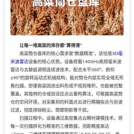
让每一堆高粱的库存都“算得清”
高粱筒仓盘库的核心需求是“数据精准”，这恰是
3D毫
米波雷达
设备的核心优势。设备搭载140GHz高频毫米波
雷达与太赫兹调频连续波技术，配合水平360°、俯仰
±90°的旋转运动式机械结构，能对筒仓内部实现全域无死
角扫描，即便高粱因进出料形成不规则堆积，也能被完整
覆盖。其独特的仓域自适应点云重构算法，可根据高粱筒
仓的空间环境，对采集到的料面点云进行精确拟合与杂波
过滤，彻底排除粉尘、筒壁阴影等干扰。
扫描过程中，设备通过高密集点云瞬时建模技术，将
每一次扫描转化为精准的三维数据，测距精度高达
±2mm，三维体积建模精度稳定在±0.5% FS-2% FS。单