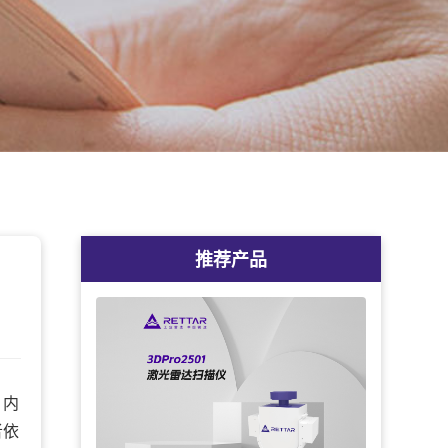
推荐产品
，内
者依