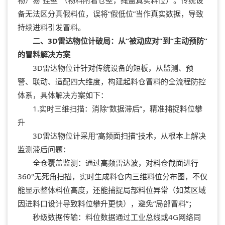
备无法区分真假料位，误将“假低位”当作真实数据，导致
持续进料引发冒料。
二、3D雷达物位计破局：从“被动应对”到“主动预防”
的冒料解决方案
3D雷达物位计针对传统设备的短板，从监测、预
警、联动、适配四大维度，构建起料仓冒料的全流程防控
体系，具体解决方案如下：
1.实时三维扫描：消除“数据滞后”，精准捕捉料位攀
升
3D雷达物位计采用“高频面扫描”技术，从根本上解决
监测滞后问题：
全仓覆盖监测：通过高频雷达波，对料仓截面进行
360°无死角扫描，实时生成料仓内三维料位分布图，不仅
能显示整体料位高度，还能捕捉局部料位异常（如某区域
因进料口设计导致料位攀升更快），避免“局部冒料”；
秒级数据传输：料位数据通过工业总线或4G网络同