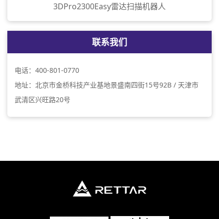
3DPro2300Easy雷达扫描机器人
联系我们
电话：400-801-0770
地址：北京市金桥科技产业基地景盛南四街15号92B / 天津市
武清区兴旺路20号