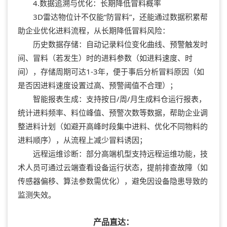
4.数据追溯与优化：长期降低冒料概率
3D雷达物位计不仅能“防冒料”，还能通过数据积累帮
助企业优化进料流程，从长期降低冒料风险：
历史数据存储：自动记录料位变化曲线、预警触发时
间、冒料（若发生）时的进料参数（如进料速度、时
间），存储周期可达1-3年，便于事后分析冒料原因（如
是否因进料速度设置过高、预警阈值不合理）；
智能报表生成：支持按日/周/月生成料仓运行报表，
统计进料频率、料位峰值、预警次数等数据，帮助企业调
整进料计划（如避开高峰时段集中进料、优化不同物料的
进料顺序），从流程上减少冒料诱因；
远程运维诊断：部分高端机型支持远程运维功能，技
术人员可通过云端查看设备运行状态，提前排查故障（如
传感器偏移、算法参数需优化），避免因设备隐患导致的
监测失效。
产品直达：