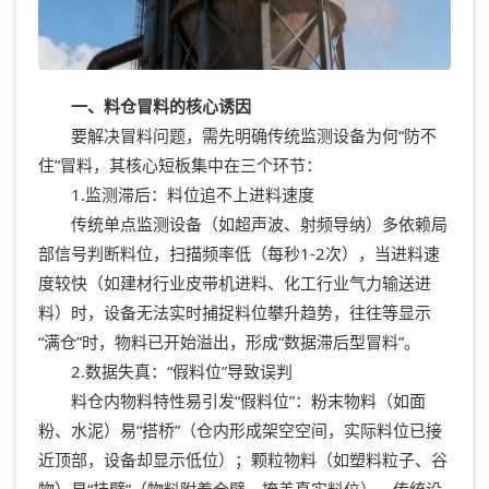
一、料仓冒料的核心诱因
要解决冒料问题，需先明确传统监测设备为何“防不
住”冒料，其核心短板集中在三个环节：
1.监测滞后：料位追不上进料速度
传统单点监测设备（如超声波、射频导纳）多依赖局
部信号判断料位，扫描频率低（每秒1-2次），当进料速
度较快（如建材行业皮带机进料、化工行业气力输送进
料）时，设备无法实时捕捉料位攀升趋势，往往等显示
“满仓”时，物料已开始溢出，形成“数据滞后型冒料”。
2.数据失真：“假料位”导致误判
料仓内物料特性易引发“假料位”：粉末物料（如面
粉、水泥）易“搭桥”（仓内形成架空空间，实际料位已接
近顶部，设备却显示低位）；颗粒物料（如塑料粒子、谷
物）易“挂壁”（物料附着仓壁，掩盖真实料位）。传统设