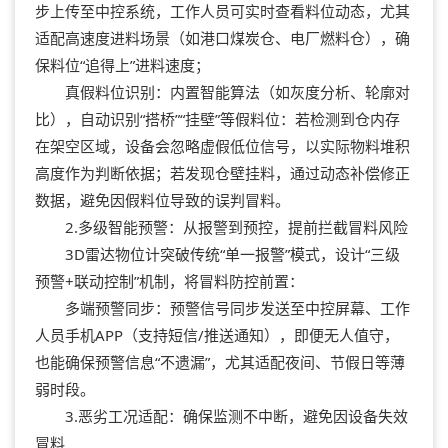
步上传至中控系统，工作人员可实时查看料位动态，尤其
适配高速度进料场景（如港口煤炭仓、电厂燃料仓），确
保料位“追得上”进料速度；
真假料位识别：内置智能算法（如灰度分析、轮廓对
比），自动识别“搭桥”“挂壁”等假料位：若检测到仓内存
在架空区域，设备会忽略虚假低位信号，以实际物料堆积
高度作为判断依据；若发现仓壁挂料，通过动态补偿修正
数据，避免因假料位导致的误判冒料。
2.多级智能预警：从报警到预控，提前拦截冒料风险
3D雷达物位计突破传统“单一报警”模式，设计“三级
预警+联动控制”机制，将冒料防控前置：
多端预警同步：预警信号同步发送至中控屏幕、工作
人员手机APP（支持短信/推送通知），即便无人值守，
也能确保预警信息“不遗漏”，尤其适配夜间、节假日等薄
弱时段。
3.恶劣工况适配：确保监测不中断，避免因设备失效
冒料