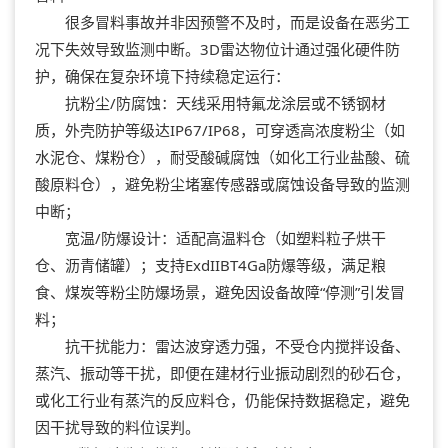
很多冒料事故并非因预警不及时，而是设备在恶劣工
况下失效导致监测中断。3D雷达物位计通过强化硬件防
护，确保在复杂环境下持续稳定运行：
抗粉尘/防腐蚀：天线采用特氟龙涂层或不锈钢材
质，外壳防护等级达IP67/IP68，可穿透高浓度粉尘（如
水泥仓、煤粉仓），耐受酸碱腐蚀（如化工行业盐酸、硫
酸原料仓），避免粉尘堵塞传感器或腐蚀设备导致的监测
中断；
宽温/防爆设计：适配高温料仓（如塑料粒子烘干
仓、沥青储罐）；支持ExdIIBT4Ga防爆等级，满足粮
食、煤炭等粉尘防爆场景，避免因设备故障“停测”引发冒
料；
抗干扰能力：雷达波穿透力强，不受仓内搅拌设备、
蒸汽、振动等干扰，即便在建材行业振动剧烈的砂石仓，
或化工行业有蒸汽的反应料仓，仍能保持数据稳定，避免
因干扰导致的料位误判。