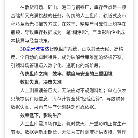
在散货料场、矿山、港口与钢铁厂，库存盘点是一项
基础却又充满挑战的任务。传统的人工盘库、轨道式皮带
秤乃至激光扫描等方式，在效率、精度与可靠性上均存在
瓶颈，导致库存数据成为一笔“糊涂账”，严重影响企业成
本核算与经营决策。
3D毫米波雷达
智能盘库系统，正以其全天候、高精
度、全自动的卓越特性，成为破解盘库难题的终极答案，
引领料场管理迈入数字化、透明化的新阶段。
传统盘库之痛：效率、精度与安全的三重困境
数据失真，决策失准
人工测量误差巨大，无法应对不规则料堆；单点仪表
只能提供有限信息，库存计算全凭“经验估算”，导致财务
数据失真，采购与生产计划缺乏可靠依据。
效率低下，影响生产
人工盘库需清场作业，耗时数天，严重影响正常生产
节奏。数据更新周期长，无法为实时调度提供支持，管理