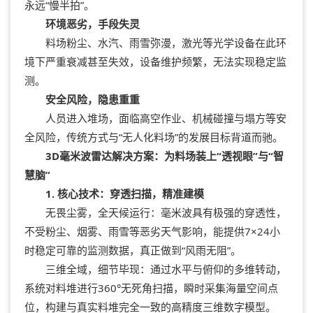
永远“慢半拍”。
环境恶劣，手段失灵
料场粉尘、水汽、雨雪弥漫，激光等光学设备在此环
境下严重衰减甚至失效，设备维护频繁，无法实现稳定监
测。
安全风险，隐患重重
人员进入堆场，面临高空作业、机械碰撞与塌方等安
全风险，传统方式与“无人化料场”的发展目标背道而驰。
3D毫米波雷达解决方案：为料场装上“透视眼”与“智
慧脑”
1. 核心技术：穿透扫描，精准建模
无畏尘雾，全天候运行：毫米波具有极强的穿透性，
不受粉尘、烟雾、雨雪等恶劣天气影响，能提供7×24小
时稳定可靠的监测数据，真正做到“风雨无阻”。
三维全域，细节毕现：通过水平与俯仰的多维转动，
系统对料堆进行360°无死角扫描，瞬时采集海量空间点
位，构建与真实料堆完全一致的高精度三维数字模型。