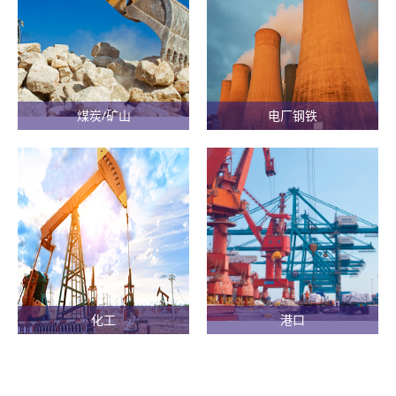
煤炭/矿山
电厂钢铁
化工
港口