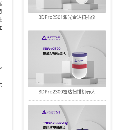
光
用
3DPro2501激光雷达扫描仪
维
立
企
供
3DPro2300雷达扫描机器人