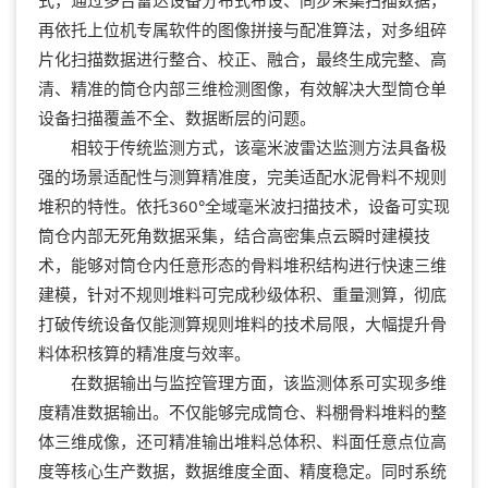
再依托上位机专属软件的图像拼接与配准算法，对多组碎
片化扫描数据进行整合、校正、融合，最终生成完整、高
清、精准的筒仓内部三维检测图像，有效解决大型筒仓单
设备扫描覆盖不全、数据断层的问题。
相较于传统监测方式，该毫米波雷达监测方法具备极
强的场景适配性与测算精准度，完美适配水泥骨料不规则
堆积的特性。依托360°全域毫米波扫描技术，设备可实现
筒仓内部无死角数据采集，结合高密集点云瞬时建模技
术，能够对筒仓内任意形态的骨料堆积结构进行快速三维
建模，针对不规则堆料可完成秒级体积、重量测算，彻底
打破传统设备仅能测算规则堆料的技术局限，大幅提升骨
料体积核算的精准度与效率。
在数据输出与监控管理方面，该监测体系可实现多维
度精准数据输出。不仅能够完成筒仓、料棚骨料堆料的整
体三维成像，还可精准输出堆料总体积、料面任意点位高
度等核心生产数据，数据维度全面、精度稳定。同时系统