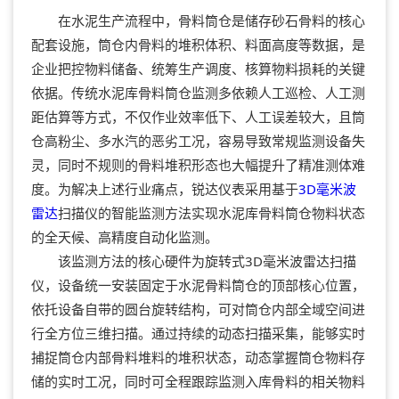
在水泥生产流程中，骨料筒仓是储存砂石骨料的核心
配套设施，筒仓内骨料的堆积体积、料面高度等数据，是
企业把控物料储备、统筹生产调度、核算物料损耗的关键
依据。传统水泥库骨料筒仓监测多依赖人工巡检、人工测
距估算等方式，不仅作业效率低下、人工误差较大，且筒
仓高粉尘、多水汽的恶劣工况，容易导致常规监测设备失
灵，同时不规则的骨料堆积形态也大幅提升了精准测体难
度。为解决上述行业痛点，锐达仪表采用基于
3D毫米波
雷达
扫描仪
的智能监测方法实现水泥库骨料筒仓物料状态
的全天候、高精度自动化监测。
该监测方法的核心硬件为旋转式3D毫米波雷达扫描
仪，设备统一安装固定于水泥骨料筒仓的顶部核心位置，
依托设备自带的圆台旋转结构，可对筒仓内部全域空间进
行全方位三维扫描。通过持续的动态扫描采集，能够实时
捕捉筒仓内部骨料堆料的堆积状态，动态掌握筒仓物料存
储的实时工况，同时可全程跟踪监测入库骨料的相关物料