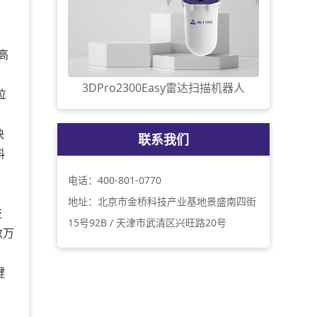
高
3DPro2300Easy雷达扫描机器人
位
快
联系我们
料
电话：400-801-0770
地址：北京市金桥科技产业基地景盛南四街
技
15号92B / 天津市武清区兴旺路20号
数万
键