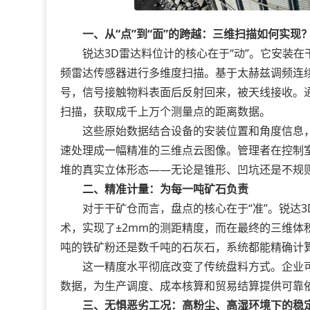
一、从“点”到“面”的跨越：三维扫描如何实现
锐达3D雷达料位计的核心在于“动”。它安装在干矿
频雷达传感器进行多维度扫描。基于太赫兹调频连续
号，信号接触物料表面后反射回来，被天线接收。
扫描，获取成千上万个测量点的距离数据。
这些原始数据结合设备的安装位置和角度信息，通
速处理成一幅精准的三维点云图像。管理者在控制
堆的真实立体形态——无论是锥形、凹坑还是不规
二、精准计量：为每一吨矿石负责
对于干矿仓而言，盘点的核心在于“准”。锐达3D
术，实现了±2mm的测距精度，而在最终的三维体积建模
吨的铁矿粉还是数千吨的石灰石，系统都能精确计
这一精度水平彻底改变了传统盘料方式。企业可
数据，为生产调度、成本核算和贸易结算提供可靠依
三、无惧恶劣工况：高粉尘、高湿环境下的稳