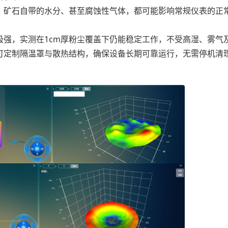
矿石自带的水分、甚至腐蚀性气体，都可能影响常规仪表的正
，实测在1cm厚粉尘覆盖下仍能稳定工作，不受高湿、雾气
可定制隔温罩与散热结构，确保设备长期可靠运行，无需停机清