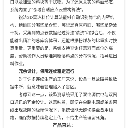
口以及挂壁的料块等干扰物。为了还原真实的料面形态，
系统内置了“仓域自适应点云重构算法”。
锐达3D雷达料位计
算法能够自动识别筒仓的内壁结
构，精确区分哪些是仓壁、哪些是真原料面、哪些是杂波
干扰。采集到的点云数据经过算法“清洗”和拟合后，不仅
能输出精准的总库容体积，还能根据粉煤灰的比重实时换
算重量。更重要的是，系统支持查询任意料面点位的高
度，帮助操作人员精准判断落料点的分布情况，指导进出
料作业。
冗余设计，保障连续稳定运行
对于许多连续生产的工厂来说，设备一旦故障导致数
据中断，就意味着管理陷入了盲区。
考虑到这一点，该监测系统采用了双电源供电与双网
口通讯的冗余设计。这意味着，即便在单路电源或单条网
线出现故障的极端情况下，系统也能无缝切换至备用线
路，确保数据持续稳定上传，不给生产管理留死角。
产品直达：