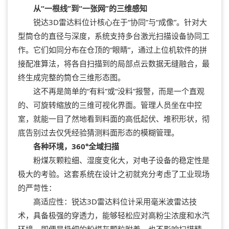
从“一根线”到“一张网”的三维感知
锐达3D雷达料位计核心在于“协同”与“成像”。针对大
型筒仓的直径与深度，系统支持多台激光扫描设备协同工
作。它们如同分布在仓顶的“眼睛”，通过上位机软件的拼
接配准算法，将各自扫描到的局部点云数据无缝融合，最
终生成完整的筒仓三维形态图。
这不再是简单的“有料”或“没料”报警，而是一个直观
的、可旋转缩放的三维可视化界面。管理人员坐在中控
室，就能一目了然地看到料面的高低起伏、堆积形状，彻
底告别过去仅凭经验猜测料面形态的模糊管理。
各种环境，360°全域扫描
粉煤灰颗粒细、湿度变化大，对电子设备的稳定性是
极大的考验。这套系统在设计之初就充分考虑了工业现场
的严苛性：
高适应性：
锐达3D雷达料位计
采用毫米波雷达技
术，具备极强的穿透力，能够轻松应对高粉尘浓度和水汽
环境。即便是极细的粉煤灰颗粒附着，也不影响扫描精