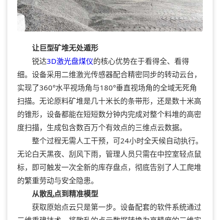
让巨型矿堆无处遁形
锐达
3D激光
盘煤仪
的核心优势在于看得全、看得
细。设备采用二维激光传感器配合精密同步的转动云台，
实现了360°水平视场角与180°垂直视场角的全域无死角
扫描。无论原料矿堆是几十米长的条带形，还是数十米高
的锥形，设备都能在短短数分钟内完成对整个料堆的高密
度扫描，生成包含数百万个有效点的三维点云数据。
整个过程无需人工干预，可24小时全天候自动执行。
无论白天黑夜、刮风下雨，管理人员只需在中控室轻点鼠
标，即可触发一次全新的库存盘点，彻底告别了人工爬堆
的繁重劳动与安全隐患。
从散乱点到精准模型
获取原始点云只是第一步。设备配套的软件系统通过
三维重建技术，将散乱的点云数据转换为高精度的三维实