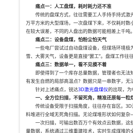
痛点一：人工盘煤，耗时耗力还不准
传统的盘煤方式，往往需要工人手持手持式激光
万平方米的大型煤场，一次盘煤下来，不仅耗时数
在较大误差，不同的人盘出的数据可能相差上千吨
痛点二：设备盘煤，怕粉尘怕天气
一些电厂尝试过自动盘煤设备，但煤场环境极为
雪、大雾天气，设备更是直接“罢工”。盘煤工作往
痛点三：数据单一，看不见摸不着
即使得到了一个库存总量数据，管理者也无法知
有发生自燃的局部高温点？数据只是一串数字，无
针对上述痛点，锐达
3D激光
盘煤仪
的出现，为
一、全方位扫描，不留死角，精准还原每一粒
传统设备受限于扫描角度，往往存在盲区。3D激光
料堆进行全域无死角扫描。无论煤堆形状如何复杂
一次扫描，可输出数百万个有效点云数据，这些
量数据，系统通过三维重建技术，实时生成煤堆的