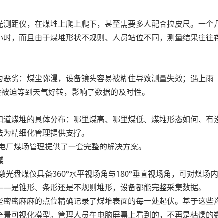
测距仪，在煤堆上爬上爬下，甚至需要多人配合拉皮尺。一个
小时，而且由于煤堆形状不规则、人员站位不同，测量结果往往
。
恶劣：煤尘弥漫，设备镜头容易被糊住导致测量失效；遇上雨
往被迫等到天气好转，影响了数据的及时性。
道煤堆的具体分布：哪里煤高、哪里煤低、煤堆形态如何、有
法为精细化管理提供支撑。
电厂煤场管理提供了一套完整的解决方案。
煤
盘煤仪具备360°水平视场角与180°垂直视场角，可对煤场
——是锥形、条形还是不规则堆形，设备都能完整采集数据。
密密麻麻的点位精确记录了煤堆表面的每一处起伏。基于这些
全景可视化模型。管理人员在电脑屏幕上看到的，不再是枯燥的