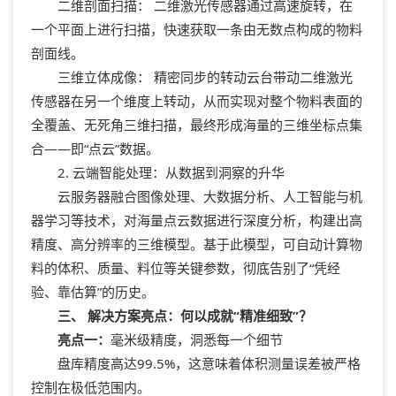
二维剖面扫描： 二维激光传感器通过高速旋转，在
一个平面上进行扫描，快速获取一条由无数点构成的物料
剖面线。
三维立体成像： 精密同步的转动云台带动二维激光
传感器在另一个维度上转动，从而实现对整个物料表面的
全覆盖、无死角三维扫描，最终形成海量的三维坐标点集
合——即“点云”数据。
2. 云端智能处理：从数据到洞察的升华
云服务器融合图像处理、大数据分析、人工智能与机
器学习等技术，对海量点云数据进行深度分析，构建出高
精度、高分辨率的三维模型。基于此模型，可自动计算物
料的体积、质量、料位等关键参数，彻底告别了“凭经
验、靠估算”的历史。
三、 解决方案亮点：何以成就“精准细致”？
亮点一：
毫米级精度，洞悉每一个细节
盘库精度高达99.5%，这意味着体积测量误差被严格
控制在极低范围内。