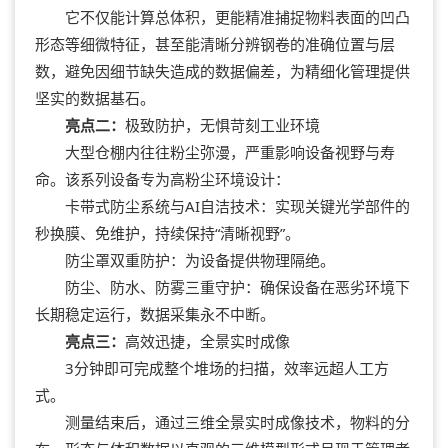
它不仅能计算总体积，更能精准捕捉物料表面的凹凸
形态等细微特征，甚至能清晰分辨钢卷的准确位置与层
数，避免因细节缺失造成的数据偏差，为精细化管理提供
坚实的数据基石。
亮点二：
极致防护，无惧苛刻工业环境
大型仓棚内往往粉尘弥漫，严重影响设备视野与寿
命。该系列设备专为高粉尘环境设计：
卡带式防尘系统与AI自洁技术：实现关键光学部件的
秒换膜、免维护，持续保持“清晰视野”。
防尘罩双重防护：为设备提供物理隔绝。
防尘、防水、防雾三重守护：确保设备在恶劣环境下
长期稳定运行，数据采集永不中断。
亮点三：
高效迅捷，全景实时成像
3分钟即可完成整个堆场的扫描，效率远超人工方
式。
测量结束后，通过三维全景实时成像技术，物料的分