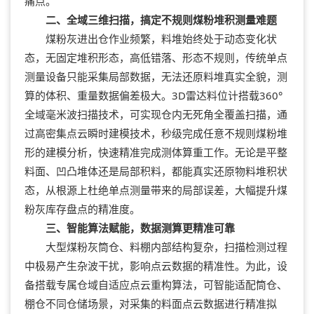
痛点。
二、全域三维扫描，搞定不规则煤粉堆积测量难题
煤粉灰进出仓作业频繁，料堆始终处于动态变化状
态，无固定堆积形态，高低错落、形态不规则，传统单点
测量设备只能采集局部数据，无法还原料堆真实全貌，测
算的体积、重量数据偏差极大。3D雷达料位计搭载360°
全域毫米波扫描技术，可实现仓内无死角全覆盖扫描，通
过高密集点云瞬时建模技术，秒级完成任意不规则煤粉堆
形的建模分析，快速精准完成测体算重工作。无论是平整
料面、凹凸堆体还是局部积料，都能真实还原物料堆积状
态，从根源上杜绝单点测量带来的局部误差，大幅提升煤
粉灰库存盘点的精准度。
三、智能算法赋能，数据测算更精准可靠
大型煤粉灰筒仓、料棚内部结构复杂，扫描检测过程
中极易产生杂波干扰，影响点云数据的精准性。为此，设
备搭载专属仓域自适应点云重构算法，可智能适配筒仓、
棚仓不同仓储场景，对采集的料面点云数据进行精准拟