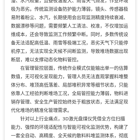
漫、水汽较重，且昼夜温差大、雨雪天气频发，作业环境
极为恶劣。传统监测设备防护能力薄弱，镜头、传感器极
易附着粉尘、水汽，长期使用会出现监测精度持续衰减、
数据漂移等问题，需要频繁人工清洁、校准，不仅增加运
维成本，还会导致监测工作频繁中断。同时，多数传统设
备无法适配高低温、雨雪等极端工况，恶劣天气下只能停
机停工，无法实现全天候不间断监测，导致堆场数据出现
断层，难以支撑动态化物料管控。
在管理管控层面，传统作业模式仅能输出单一的估算
数值，无可视化呈现能力，管理人员无法直观掌握料堆整
体分布、堆顶高低落差、局部堆积异常等细节状态，只能
依靠人工经验判断堆场工况，全局管控能力薄弱，物料进
销存管理、安全生产管控始终处于粗放状态，无法满足现
代化堆场的精准化管理需求。
针对以上行业痛点，3D激光盘煤仪凭借全方位扫描
能力、强悍的环境适配性与智能可视化监测优势，构建了
一套全自动、高精度、全天候的散料料堆监测体系，彻底