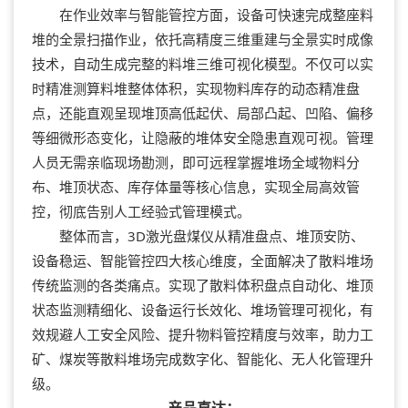
在作业效率与智能管控方面，设备可快速完成整座料
堆的全景扫描作业，依托高精度三维重建与全景实时成像
技术，自动生成完整的料堆三维可视化模型。不仅可以实
时精准测算料堆整体体积，实现物料库存的动态精准盘
点，还能直观呈现堆顶高低起伏、局部凸起、凹陷、偏移
等细微形态变化，让隐蔽的堆体安全隐患直观可视。管理
人员无需亲临现场勘测，即可远程掌握堆场全域物料分
布、堆顶状态、库存体量等核心信息，实现全局高效管
控，彻底告别人工经验式管理模式。
整体而言，3D激光盘煤仪从精准盘点、堆顶安防、
设备稳运、智能管控四大核心维度，全面解决了散料堆场
传统监测的各类痛点。实现了散料体积盘点自动化、堆顶
状态监测精细化、设备运行长效化、堆场管理可视化，有
效规避人工安全风险、提升物料管控精度与效率，助力工
矿、煤炭等散料堆场完成数字化、智能化、无人化管理升
级。