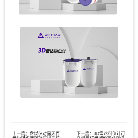
上一篇：盘煤仪对露天百
下一篇：3D雷达料位计可
米级煤矿堆料场实现高精
以测量30米圆形筒仓料位