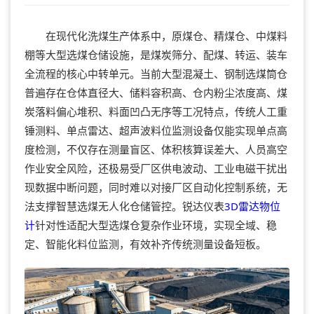
在现代化洗煤生产体系中，原煤仓、精煤仓、中煤料
棚等大型选煤仓储设施，是煤炭筛分、配煤、转运、装车
全流程的核心中转单元。当前大型混凝土、钢制选煤筒仓
普遍存在仓体直径大、储料容积高、仓内粉尘浓度高、煤
炭落料偏心堆积、料面凹凸无序等工况特点，传统人工重
锤测料、单点雷达、超声波料位监测设备仅能实现单点高
度检测，不仅存在测量盲区、体积核算误差大、人员高空
作业安全风险，还极易受厂区供电波动、工业电磁干扰出
现数据中断问题，同时难以对接厂区自动化控制系统，无
法支撑智慧选煤无人化仓储管控。锐达仪表
3D雷达物位
计
针对性适配大型选煤仓复杂作业环境，实现全域、稳
定、智能化料位监测，有效补齐传统测量设备短板。