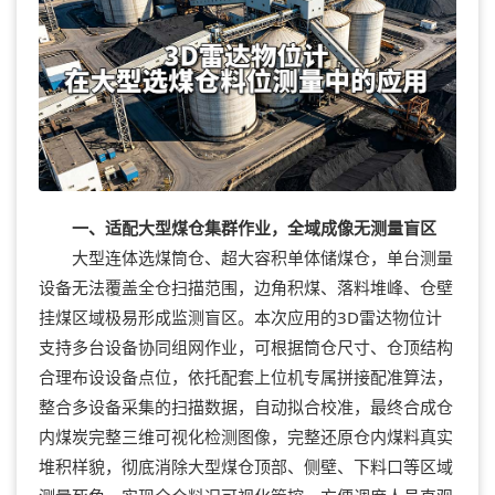
一、适配大型煤仓集群作业，全域成像无测量盲区
大型连体选煤筒仓、超大容积单体储煤仓，单台测量
设备无法覆盖全仓扫描范围，边角积煤、落料堆峰、仓壁
挂煤区域极易形成监测盲区。本次应用的3D雷达物位计
支持多台设备协同组网作业，可根据筒仓尺寸、仓顶结构
合理布设设备点位，依托配套上位机专属拼接配准算法，
整合多设备采集的扫描数据，自动拟合校准，最终合成仓
内煤炭完整三维可视化检测图像，完整还原仓内煤料真实
堆积样貌，彻底消除大型煤仓顶部、侧壁、下料口等区域