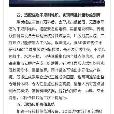
四、适配煤炭不规则堆积，实现精准计量秒级测算
煤炭经皮带偏心落料后，会形成高低错落、无固定形
态的不规则堆料，搭配安息角堆积、局部结块积料，传统
线性测量设备无法精准核算储煤总量，厂区月度盘煤、库
存盘点只能依靠人工估算，误差偏大。该3D雷达物位计
搭载360°全域毫米波扫描模块，毫米波穿透性强，不受仓
内煤尘、水汽干扰，可快速采集仓内全域点位信息，通过
高密集点云瞬时完成三维建模，针对任意形态煤堆均可实
现秒级测体、重量核算。同时设备可输出多元化生产数
据，既能生成选煤仓全域三维成像画面，也可精准输出整
仓堆料体积、仓内任意点位料面高度，运维人员可定点监
测仓底积煤、高位料峰数据，提前预判堵仓、溢料、空仓
隐患，保障仓储转运工序平稳运行。
五、现场应用价值总结
相较于传统料位监测设备，3D雷达物位计深度适配