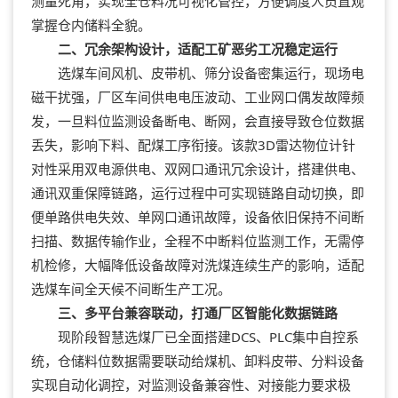
测量死角，实现全仓料况可视化管控，方便调度人员直观
掌握仓内储料全貌。
二、冗余架构设计，适配工矿恶劣工况稳定运行
选煤车间风机、皮带机、筛分设备密集运行，现场电
磁干扰强，厂区车间供电电压波动、工业网口偶发故障频
发，一旦料位监测设备断电、断网，会直接导致仓位数据
丢失，影响下料、配煤工序衔接。该款3D雷达物位计针
对性采用双电源供电、双网口通讯冗余设计，搭建供电、
通讯双重保障链路，运行过程中可实现链路自动切换，即
便单路供电失效、单网口通讯故障，设备依旧保持不间断
扫描、数据传输作业，全程不中断料位监测工作，无需停
机检修，大幅降低设备故障对洗煤连续生产的影响，适配
选煤车间全天候不间断生产工况。
三、多平台兼容联动，打通厂区智能化数据链路
现阶段智慧选煤厂已全面搭建DCS、PLC集中自控系
统，仓储料位数据需要联动给煤机、卸料皮带、分料设备
实现自动化调控，对监测设备兼容性、对接能力要求极