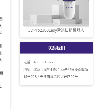
恶
气
3DPro2300Easy雷达扫描机器人
幅
棚
联系我们
滤
真
电话：400-801-0770
地址：北京市金桥科技产业基地景盛南四街
瞬
15号92B / 天津市武清区兴旺路20号
，
料