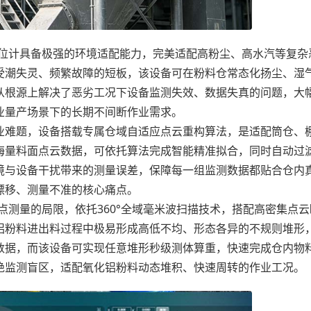
位计具备极强的环境适配能力，完美适配高粉尘、高水汽等复杂
受潮失灵、频繁故障的短板，该设备可在粉料仓常态化扬尘、湿
从根源上解决了恶劣工况下设备监测失效、数据失真的问题，大
业量产场景下的长期不间断作业需求。
难题，设备搭载专属仓域自适应点云重构算法，是适配筒仓、
海量料面点云数据，可依托算法完成智能精准拟合，同时自动过
境与设备干扰带来的测量误差，保障每一组监测数据都贴合仓内
漂移、测量不准的核心痛点。
测量的局限，依托360°全域毫米波扫描技术，搭配高密集点云
铝粉料进出料过程中极易形成高低不均、形态各异的不规则堆形
数据，而该设备可实现任意堆形秒级测体算重，快速完成仓内物
绝监测盲区，适配氧化铝粉料动态堆积、快速周转的作业工况。