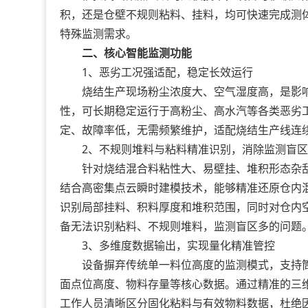
积，还是仓壁不规则粘料、挂料，均可快速完成测
特殊监测需求。
二、核心智能监测功能
1、恶劣工况强适配，稳定长效运行
烧结生产现场粉尘浓度大、空气湿度高，是影响
性，可长期稳定运行于高粉尘、高水汽等各类恶劣
定、故障率低，无需频繁维护，适配烧结生产线连
2、不规则堆料与粘料精准识别，消除监测盲
针对烧结混合料粘性大、易壁挂、堆积形态杂乱的
结合高密集点云瞬时建模技术，能够精准还原仓内
识别局部挂料、积料厚度和堆积范围，同时对仓内
备无法识别粘料、不规则堆料，监测盲区多的问题
3、多维度数据输出，实现量化精准管控
设备摒弃传统单一料位高度的监测模式，支持筒
面点位高度、物料存量等核心数据。通过精准的三
工作人员清晰区分固化粘料与有效物料数据，杜绝