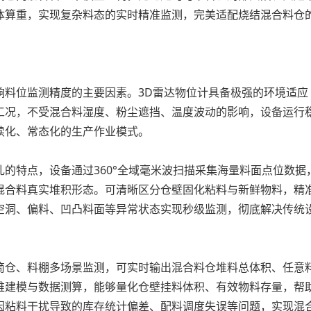
体算重，实现复杂料态的实时精准监测，完美适配烧结混合料仓
料位监测精度的主要因素。3D雷达物位计具备极强的环境适应
工况，不受混合料湿度、粉尘遮挡、温度波动的影响，设备运行
续化、常态化的生产作业模式。
区
特点，设备通过360°全域毫米波扫描采集海量料面点位数据
混合料真实堆积形态。可清晰区分仓壁固化粘料与新鲜物料，精
空洞、偏料、凹凸料面等异常状态实现秒级监测，彻底解决传统
。
仓、料棚多场景监测，可实时输出混合料仓堆料总体积、任意
维建模与数据测算，能够量化仓壁挂料体积、有效物料存量，帮
因粘料干扰导致的库存统计偏差、配料调度失误等问题，实现混