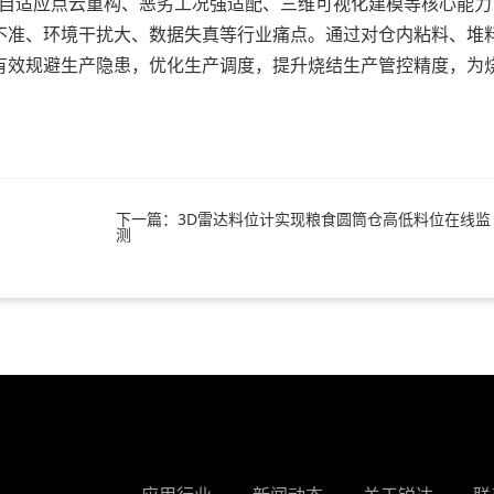
域自适应点云重构、恶劣工况强适配、三维可视化建模等核心能力
不准、环境干扰大、数据失真等行业痛点。通过对仓内粘料、堆
有效规避生产隐患，优化生产调度，提升烧结生产管控精度，为
。
下一篇：3D雷达料位计实现粮食圆筒仓高低料位在线监
测