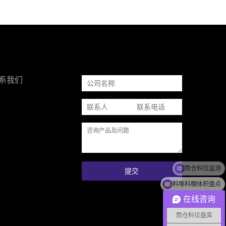
系我们
提交
料堆料棚体积盘点
在线咨询
筒仓料位盘库