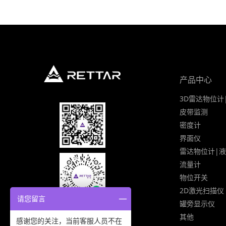
产品中心
3D雷达物位计
皮带监测
密度计
界面仪
雷达物位计|
流量计
物位开关
2D激光扫描仪
请您留言
罐旁显示仪
其他
感谢您的关注，当前客服人员不在