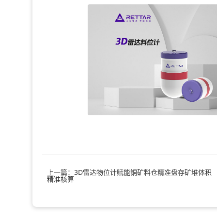
上一篇：3D雷达物位计赋能铜矿料仓精准盘存矿堆体积
精准核算