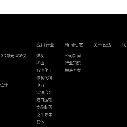
应用行业
新闻动态
关于锐达
联
|3D激光盘煤仪
煤炭
公司新闻
矿山
行业知识
石油化工
解决方案
粮食饲料
液位计
电力
钢铁冶金
港口运输
食品制药
泛半导体
其他