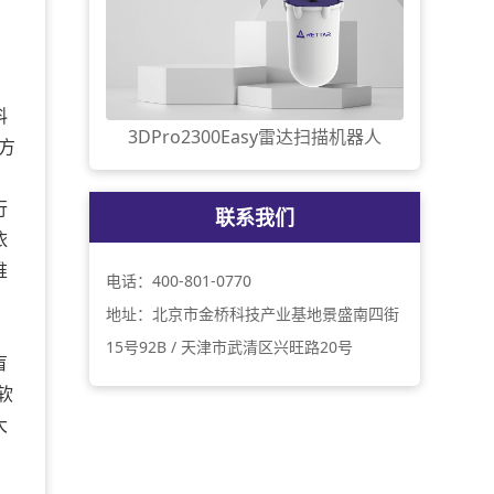
料
3DPro2300Easy雷达扫描机器人
方
行
联系我们
依
堆
电话：400-801-0770
地址：北京市金桥科技产业基地景盛南四街
15号92B / 天津市武清区兴旺路20号
盲
软
大