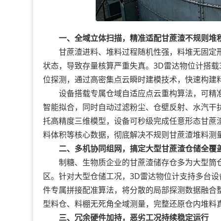
一、全域立体扫描，精准适配甘蔗渣不规则堆
甘蔗渣进料、堆料过程随机性强，料堆无固定形
状态，导致存量核算严重失真。3D雷达物位计搭载
位探测，通过高密集点云瞬时建模技术，快速构建
设备搭载专属仓域自适应点云重构算法，可精准
智能拟合，同时自动过滤粉尘、仓壁反射、水汽干
托高精度三维模型，设备可秒级完成任意形态甘蔗
料体积等核心数据，彻底解决不规则甘蔗渣堆料测
二、多机协同组网，搞定大型甘蔗渣仓储全覆
制糖、生物质企业的甘蔗渣储存仓多为大型筒仓
区。针对大型仓储工况，3D雷达物位计支持多台
件专属拼接配准算法，将分散的局部探测数据融合
型料仓、料棚无死角全域测量，完整还原仓内堆料
三、冗余硬件加持，恶劣工况持续稳定运行