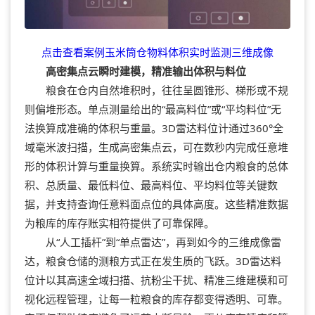
点击查看案例玉米筒仓物料体积实时监测三维成像
高密集点云瞬时建模，精准输出体积与料位
粮食在仓内自然堆积时，往往呈圆锥形、梯形或不规
则偏堆形态。单点测量给出的“最高料位”或“平均料位”无
法换算成准确的体积与重量。3D雷达料位计通过360°全
域毫米波扫描，生成高密集点云，可在数秒内完成任意堆
形的体积计算与重量换算。系统实时输出仓内粮食的总体
积、总质量、最低料位、最高料位、平均料位等关键数
据，并支持查询任意料面点位的具体高度。这些精准数据
为粮库的库存账实相符提供了可靠保障。
从“人工插杆”到“单点雷达”，再到如今的三维成像雷
达，粮食仓储的测粮方式正在发生质的飞跃。3D雷达料
位计以其高速全域扫描、抗粉尘干扰、精准三维建模和可
视化远程管理，让每一粒粮食的库存都变得透明、可靠。