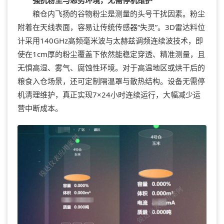
粮仓内飞扬的谷物粉尘是测量的头号干扰因素。粉尘
附着在天线表面，容易让传统传感器“失灵”。3D雷达料位
计采用140GHz高频毫米波与太赫兹调频连续波技术，即
使在1cm厚的粉尘覆盖下依然能稳定穿透、精准测量，且
无惧高湿、雾气、腐蚀性环境。对于高温地区或烘干后的
粮食入仓场景，还可定制隔温罩与散热结构。设备无需停
机清理维护，真正实现7×24小时连续运行，大幅减少运
营中断成本。