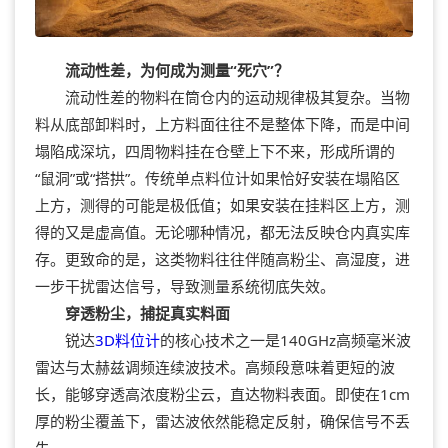
流动性差，为何成为测量“死穴”？
流动性差的物料在筒仓内的运动规律极其复杂。当物
料从底部卸料时，上方料面往往不是整体下降，而是中间
塌陷成深坑，四周物料挂在仓壁上下不来，形成所谓的
“鼠洞”或“搭拱”。传统单点料位计如果恰好安装在塌陷区
上方，测得的可能是极低值；如果安装在挂料区上方，测
得的又是虚高值。无论哪种情况，都无法反映仓内真实库
存。更致命的是，这类物料往往伴随高粉尘、高湿度，进
一步干扰雷达信号，导致测量系统彻底失效。
穿透粉尘，捕捉真实料面
锐达
3D料位计
的核心技术之一是140GHz高频毫米波
雷达与太赫兹调频连续波技术。高频段意味着更短的波
长，能够穿透高浓度粉尘云，直达物料表面。即使在1cm
厚的粉尘覆盖下，雷达波依然能稳定反射，确保信号不丢
失。