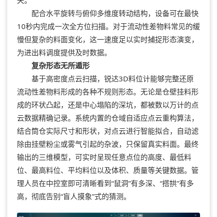
配合水平旋转与俯仰多维度转动结构，设备可在最快
10秒内完成一次全方位扫描。对于流动性差物料常见的缓
慢但复杂的料面变化，这一速度足以实时捕捉形态演变，
为进出料调度提供及时数据。
复杂形态无所遁形
基于高密度点云扫描，
锐达
3D料位计能够完整还原
流动性差物料形成的各种不规则形态。无论是仓壁挂料形
成的环状凸起，还是中心塌陷的深坑，都被数以万计的点
云数据精确记录。系统内置的仓域自适应点云重构算法，
结合筒仓实际尺寸和形状，对点云进行智能拟合，自动滤
除由挂壁粉尘或雾气引起的杂波，只保留真实料面。最终
输出的三维模型，可实时呈现任意点位的高度、最低料
位、最高料位、平均料位以及体积、质量等关键数据。管
理人员在中控室即可清晰看到“鼠洞”有多深、“搭拱”有多
高，彻底告别“盲人摸象”式的猜测。