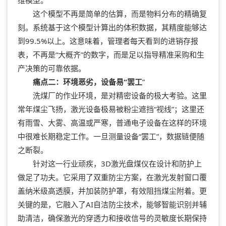
这个模型不再是简单的估算，而是物料分布的精确复
刻。系统基于这个模型计算出的体积数据，其精度能够达
到99.5%以上。这意味着，管理者每天看到的进销存报
表，不再是“大概齐”的数字，而是足以指导精准采购和生
产决策的可靠依据。
痛点二：环境恶劣，设备易“罢工
”
洗煤厂的作业环境，是对精密设备的极大考验。这里
常年煤尘飞扬，激光设备极易被粉尘遮挡“视线”；这里还
有雨雪、大雾、高温或严寒，普通电子设备在这样的环境
中很难长期稳定工作。一旦测量设备“罢工”，数据链便随
之断裂。
针对这一行业顽疾，3D激光盘煤仪在设计和防护上
做足了功夫。它采用了双重防尘方案，在激光发射窗口覆
盖纳米级高透膜，并加装防护罩，有效阻挡煤尘附着。更
关键的是，它融入了AI自洁防尘技术，能够智能识别并辅
助清洁，确保激光的穿透力和接收信号的灵敏度长期保持