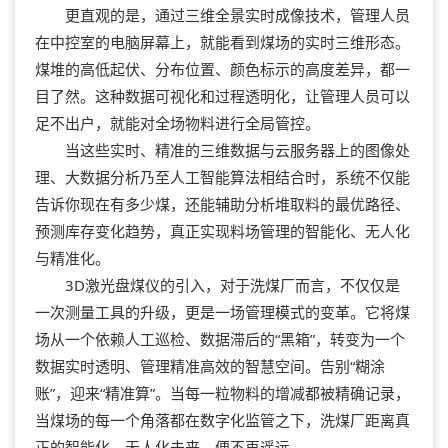
更直观的是，通过三维全景实时成像技术，管理人员
在中控室的电脑屏幕上，就能看到煤场的实时三维形态。
煤堆的高低起伏、分布位置、颜色标示的高度差异，都一
目了然。这种数据可视化和过程透明化，让管理人员可以
足不出户，就能对全场物料进行全局管控。
当这些实时、精准的三维数据与云服务器上的图像处
理、大数据分析乃至人工智能算法相结合时，系统不仅能
告诉你现在有多少煤，还能辅助分析堆取料的最优路径、
预测库存变化趋势，真正实现料场管理的智能化、无人化
与精准化。
3D激光盘煤仪的引入，对于洗煤厂而言，不仅仅是
一次测量工具的升级，更是一场管理模式的变革。它将煤
场从一个依赖人工巡检、数据滞后的“黑箱”，转变为一个
数据实时透明、管理精准高效的智慧空间。告别“糊涂
账”，迎来“精准算”。当每一粒物料的增减都被精确记录，
当煤场的每一个角落都在数字化监管之下，洗煤厂距离真
正的智能化、无人化未来，便不再遥远。