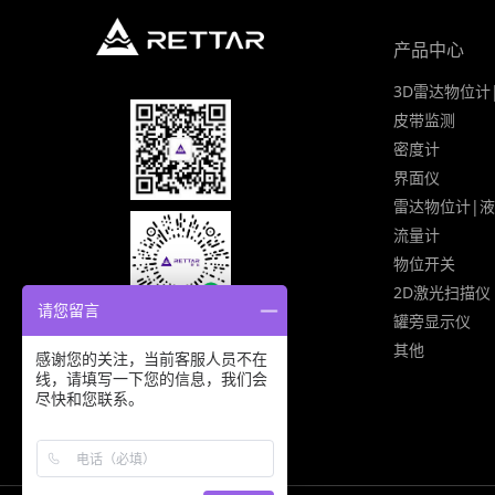
产品中心
3D雷达物位计
皮带监测
密度计
界面仪
雷达物位计|
流量计
物位开关
2D激光扫描仪
请您留言
罐旁显示仪
其他
感谢您的关注，当前客服人员不在
线，请填写一下您的信息，我们会
尽快和您联系。
400-801-0770