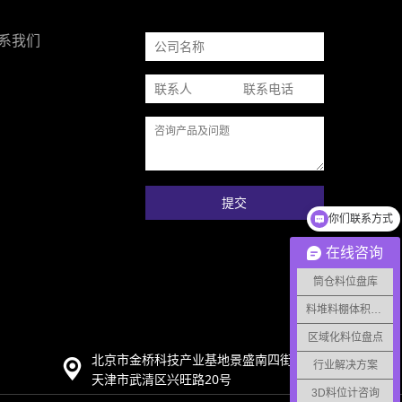
系我们
你们联系方式
提交
筒仓料位监测
在线咨询
筒仓料位盘库
料堆料棚体积监测
区域化料位盘点
北京市金桥科技产业基地景盛南四街15号92B
行业解决方案
天津市武清区兴旺路20号
3D料位计咨询