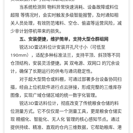
当系统检测到 物料异常快速消耗、设备故障或料位
超限 等情况时，会实时触发多级智能报警，及时通知相
关人员处理，有效防范堵料、空仓、偷盗等运营风险，减
少非计划停机带来的损失。
五、安装便捷，维护简单，支持大型仓群组网
锐达3D雷达料位计安装开孔尺寸小（可低至
190mm），适配多种标准法兰，支持平顶、斜顶等不同
仓顶结构，安装灵活便捷。其 双电源、双网口 的冗余设
计，确保了长期运行的供电与通讯稳定性。
对于超大型筒仓或料棚，可通过部署多台设备协同扫
描，经由上位机软件进行点云拼接，形成完整的三维库存
图像，实现广域仓储区域的统一数字化管理。
锐达3D雷达料位计，彻底改变了传统粮食仓储的料
位测量方式。它不仅仅是一个测量工具，更是粮食仓储实
现 精细化、智能化、无人化 管理的核心感知节点。通过
提供持续、精准、直观的仓内三维数据，它帮助粮库、港