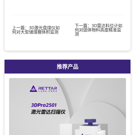
下一篇：3D雷达料位计如
上一篇：3D激光盘煤仪如
何对固体物料高度精准监
何对大型储煤棚体积监测
测
推荐产品