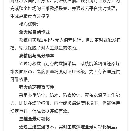
对煤堆表面的全方位、高密度扫描。该系统可在数分钟内
完成整个堆场的三维数据采集，并通过云平台实时处理，
生成高精度点云模型。
核心优势：
全天候自动作业
系统可实现24小时无人值守运行，自动定时或触发扫
描，彻底摆脱了对人工测量的依赖。
高精度与高分辨率
通过每秒数百万点的数据采集，系统能够精确还原煤
堆表面形态，高度测量精度可达厘米级，为库存管理提供
可靠依据。
强大的环境适应性
采用多重防尘、防水、防雾设计，配备宽温区工作能
力，即便在煤尘弥漫、雨雪或极端温度环境下，仍能保持
稳定运行，保障数据连续有效。
三维全景可视化
通过三维重建技术，实时生成煤堆全景可视化模型，