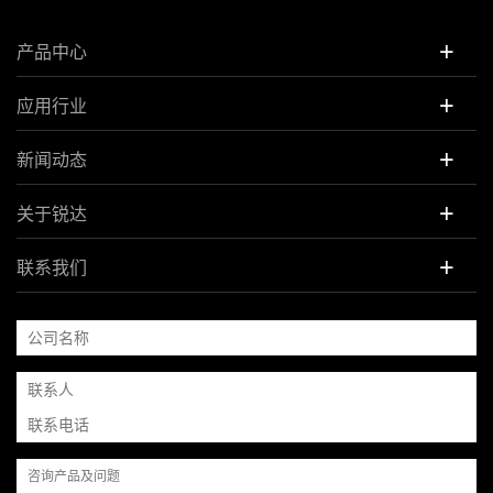
+
产品中心
+
应用行业
+
新闻动态
+
关于锐达
+
联系我们