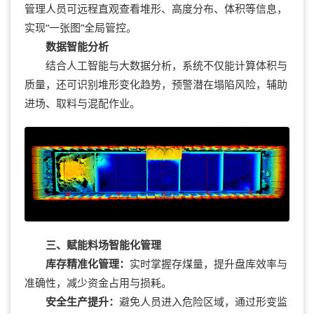
管理人员可远程直观查看堆形、高度分布、体积等信息，
实现“一张图”全局管控。
数据智能分析
结合人工智能与大数据分析，系统不仅能计算体积与
质量，还可识别堆形变化趋势，预警潜在塌陷风险，辅助
进场、取料与混配作业。
三、赋能料场智能化管理
库存精准化管理：
实时掌握存煤量，提升盘库效率与
准确性，减少资金占用与损耗。
安全生产提升：
避免人员进入危险区域，通过形变监