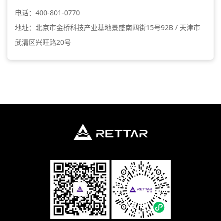
电话：400-801-0770
地址：北京市金桥科技产业基地景盛南四街15号92B / 天津市
武清区兴旺路20号