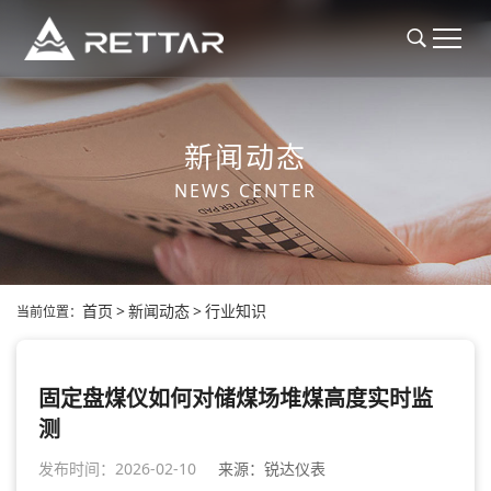
新闻动态
NEWS CENTER
首页
>
新闻动态
>
行业知识
当前位置：
固定盘煤仪如何对储煤场堆煤高度实时监
测
发布时间：2026-02-10
来源：锐达仪表