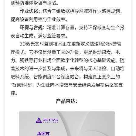
测预防堆体滑坡与塌陷。
作业优化：
结合三维数据指导堆取料作业路径规划，
提高设备利用率与作业效率。
环保与合规：
精准计算存量，支持环保核查与生产报
表自动生成，满足监管要求。
3D激光实时监测技术正在重新定义储煤场的运营管
理模式。它不仅是测量工具的升级，更是推动煤炭、电
力、钢铁等行业料场全面数字化转型的核心基础设施。随
着技术的进一步普及与集成，未来将与无人巡检、自动堆
取料系统、智能调度平台深度融合，构建真正意义上的
“智慧料场”，为企业降本增效与安全绿色发展提供坚实支
撑。
产品直达：