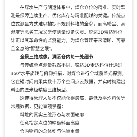
在煤炭生产与储运体系中，煤仓仓位的精准、实时监
测是保障连续生产、优化库存与精准配煤的关键。传统点
位式测量方式难以捕捉不规则料堆的全貌，而高粉尘、高
湿度等恶劣工况又常使测量设备失灵。锐达3D雷达料位
计正以其革命性的监测能力，为煤仓管理带来清晰、可靠
且全息的“智慧之眼”。
全景三维成像，洞悉仓内每一处细节
与传统单点测量截然不同，锐达3D雷达料位计通过
360°水平旋转与俯仰扫描，对煤仓进行全域覆盖式探测。
它在短时间内采集数十万个空间点云数据，并实时构建出
料面的厘米级精度三维模型。
这使得管理人员不仅能获得最高、最低及平均料位等
常规数据，更能直观掌握：
料堆的真实三维形态与表面轮廓
任意指定点位的精确料面高度
仓内物料的总体积与估算重量