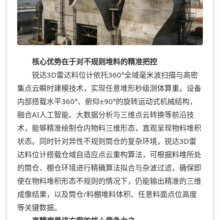
核心优势在于对不规则堆料的精准把控
锐达3D雷达料位计依托360°全域毫米波扫描与高密
集点云瞬时建模技术，实现任意堆形秒级测体算重。设备
内部搭载水平360°、俯仰±90°的旋转运动式机械结构，
融合AI人工智能、大数据分析与三维点云转换等前沿技
术，能够精准绘制仓内物料三维形态，直观呈现物料堆积
状态。同时针对异性不规则筒仓的复杂环境，锐达3D雷
达料位计搭载仓域自适应点云重构算法，可根据料堆所处
的筒仓、棚仓环境进行精确算法拟合与杂波过滤，确保即
使在物料堆积形态不规则的情况下，仍能输出精准的三维
成像结果，以及筒仓/料棚堆料体积、任意料面点位高度
等关键数据。