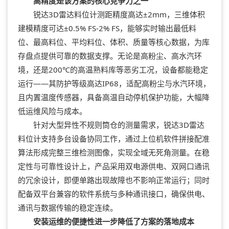
高精度是该方案的核心竞争力之一
锐达3D雷达料位计测距精度高达±2mm，三维体积
建模精度可达±0.5% FS-2% FS，能够实时输出最低料
位、最高料位、平均料位、体积、质量等核心数据，为库
存盘点提供可靠的数据支撑。无论是高粉尘、高水汽环
境，还是200℃的高温熟料库等恶劣工况，设备都能稳定
运行——其防护等级高达IP68，适配高粉尘与水汽环境，
且内置温度传感器，具备高温自动停机保护功能，大幅降
低运维风险与成本。
针对大型异性不规则筒仓的测量需求，锐达3D雷达
料位计支持多台设备协同工作，通过上位机软件拼接配准
算法形成完整三维检测图像，实现全域无死角测量。在稳
定性与可靠性设计上，产品采用双电源供电、双网口通讯
的冗余设计，即便单路出现故障也不影响正常运行；同时
配备双平台兼容的软件系统与多种通讯接口，确保供电、
通讯与数据传输的稳定连续。
安装运维的便捷性进一步降低了方案的落地成本