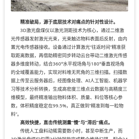
精准破局，源于底层技术对痛点的针对性设计。
3D激光盘煤仪以激光测距技术为核心，通过二维激
光传感器发射激光光束，光束触达物料表面后反射，由内
置光电传感器接收。设备通过计算激光“往返时间”精准获
取距离数据，再借助精密同步转动云台带动二维激光传感
器多维度转动，结合360°水平视场角与180°垂直视场角
的全域覆盖能力，实现对料堆无死角的三维扫描。扫描数
据上传至云服务器后，经图像处理、AI人工智能、机器学
习等技术分析转换，生成高密度三维点云数据与高精度三
维模型，最终精准输出物料体积、质量、料位等核心参
数，体积精度稳定在99.5%，真正做到“精准到每一粒物
料”。
高效快捷，直击传统测量“慢”与“滞后”痛点。
传统人工盘料动辄需要数小时，甚至中断生产，而
3D激光盘煤仪仅需3分钟就能完成整个堆场扫描，配合24