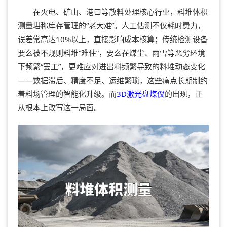
在火电、矿山、港口等散料处理核心行业，料堆体积
测量堪称库存管理的“老大难”。人工估测不仅耗时费力，
误差常高达10%以上，直接影响成本核算；传统检测设备
要么被不规则料堆“难住”，要么在煤尘、雨雪等恶劣环境
下频繁“罢工”，更难应对进出料频繁导致的料堆动态变化
——数据滞后、精度不足、运维繁琐，这些痛点长期制约
着料场管理的智能化升级。而
3D激光
盘煤仪
的出现，正
从根本上改写这一局面。