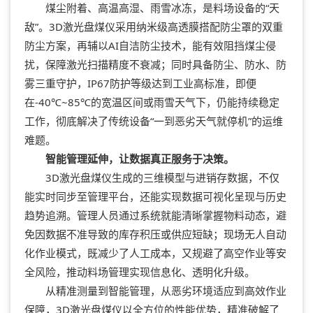
煤尘附着、高温高湿、雨雪冰冻，是料场设备的“天
敌”。3D激光盘煤仪采用纳米级高透膜搭配防尘罩的双重
防尘方案，再辅以AI自洁防尘技术，能有效阻挡煤尘侵
扰，保障激光扫描精度不衰减；同时具备防尘、防水、防
雾三重守护，IP67防护等级达到工业高标准，即便
在-40℃~85℃的宽温区间或雨雪天气下，仍能持续稳定
工作，彻底解决了传统设备“一到恶劣天气就停机”的运维
难题。
智能管理延伸，让数据真正服务于决策。
3D激光盘煤仪生成的三维模型与进销存数据，不仅
能实时同步至管理平台，还能实现数据可视化呈现与历史
趋势追溯。管理人员通过系统就能清晰掌握物料动态，避
免因数据不准导致的库存积压或供应短缺；现场无人自动
化作业模式，既减少了人工成本，又规避了高空作业等安
全风险，推动料场管理实现信息化、透明化升级。
从精准测量到智能管理，从恶劣环境适应到高效作业
保障，3D激光盘煤仪以全方位的性能优势，精准破解了