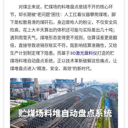
对煤企来说，贮煤场的料堆盘点是绕不开的核心环
节，却长期被“老问题”困住：人工扛着仪器攀爬煤堆，脚
下是松散易滑的煤矸石，身边是呛人的粉尘，不仅安全风
险高，花上大半天算出的体积还可能与实际差出几十吨；
遇到雨雪天气，煤堆形态变得更不规则，估算误差更是翻
倍，直接导致进销存账实不符，既影响结算准确性，又给
生产计划制定埋下隐患。而基于
3D激光盘料仪
打造的贮
煤场料堆自动盘点系统，正以技术革新破解这些痛点，让
煤堆盘点进入“精准、安全、高效”的新时代。