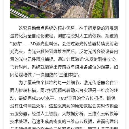
这套自动盘点系统的核心优势，在于把复杂的料堆测
量转化为全自动化流程，彻底摆脱对人工的依赖。系统的
“眼睛”——3D激光盘料仪，会通过激光传感器持续发射激
光光束，当光束触碰到煤堆表面后，反射光线会被设备内
置的光电元件精准捕捉。通过计算激光“从发射到接收”的
飞行时间，系统就能算出传感器与煤堆各点位的距离，如
同给煤堆做了一次细致的“三维体检”。
为了覆盖整个料堆的每一处细节，激光传感器会在平
面内旋转扫描，同时搭配精密转动云台实现另一维度的转
动，最终完成360°水平、180°垂直的全方位扫描，确保
没有任何测量死角。这些采集到的原始数据会实时传输至
云服务器，经过人工智能、大数据分析、三维点云转换等
技术处理，迅速生成高密度的三维点云数据，进而构建出
与实际煤堆完全吻合的三维可视化模型。管理人员无需到