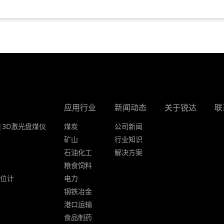
应用行业
新闻动态
关于锐达
联
|3D激光盘煤仪
煤炭
公司新闻
矿山
行业知识
石油化工
解决方案
粮食饲料
液位计
电力
钢铁冶金
港口运输
食品制药