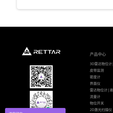
产品中心
3D雷达物位计
皮带监测
密度计
界面仪
雷达物位计|
流量计
物位开关
2D激光扫描仪