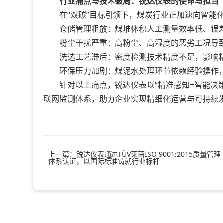
行业痛点与技术破局：锐达仪表的使命与担当
在“双碳”目标引领下，煤炭行业正加速向智能化
仓储管理粗放：煤堆体积人工测量效率低、误差
粉尘干扰严重：高粉尘、高湿度的恶劣工况导致
洗选工艺滞后：密度检测技术精度不足，影响精
环保压力加剧：煤泥水处理环节依赖经验操作，
针对以上痛点，锐达仪表以“精准感知+智能决策
联网监测体系，助力企业实现精细化运营与可持续
上一篇：锐达仪表通过TÜV莱茵ISO 9001:2015质量管理
体系认证，以国际标准铸就行业标杆