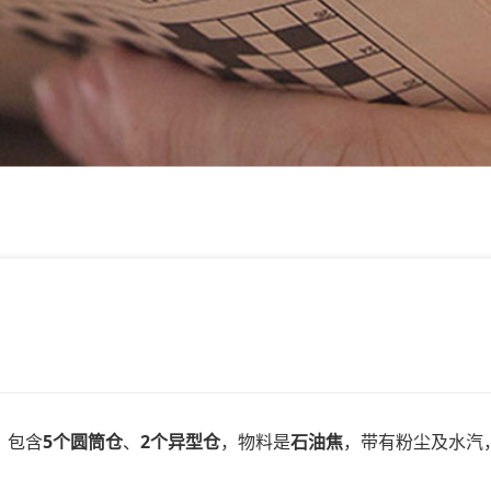
，包含
5个圆筒仓
、
2个异型仓
，物料是
石油焦
，带有粉尘及水汽