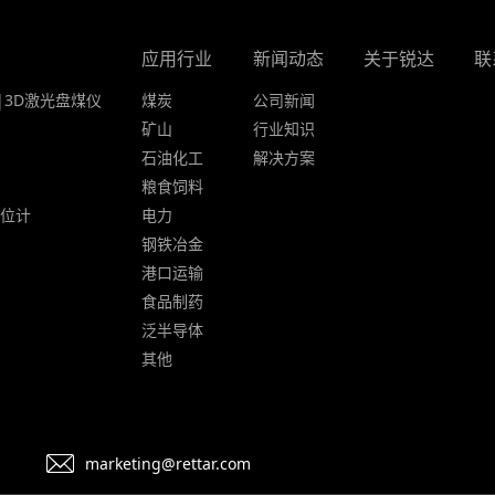
应用行业
新闻动态
关于锐达
联
|3D激光盘煤仪
煤炭
公司新闻
矿山
行业知识
石油化工
解决方案
粮食饲料
液位计
电力
钢铁冶金
港口运输
食品制药
泛半导体
其他
marketing@rettar.com