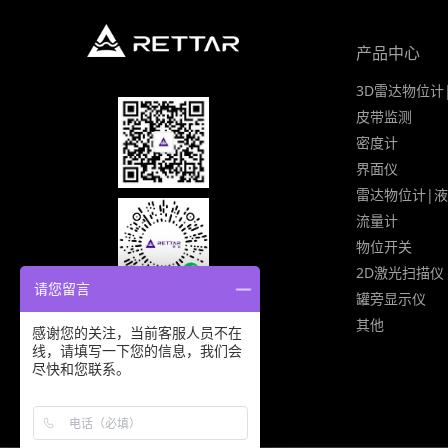
产品中心
3D雷达物位计
皮带监测
密度计
界面仪
雷达物位计|
流量计
物位开关
2D激光扫描仪
请您留言
罐旁显示仪
其他
感谢您的关注，当前客服人员不在
线，请填写一下您的信息，我们会
尽快和您联系。
400-801-0770